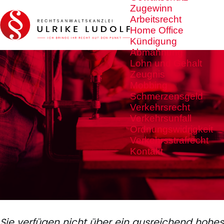
Zugewinn
Arbeitsrecht
Home Office
Kündigung
Abmahnung
Lohn und Gehalt
Zeugnis
Mobbing
Schmerzensgeld
Verkehrsrecht
Verkehrsunfall
Ordnungswidrigkeit
Verkehrsstrafrecht
Kontakt
Sie verfügen nicht über ein ausreichend hohes